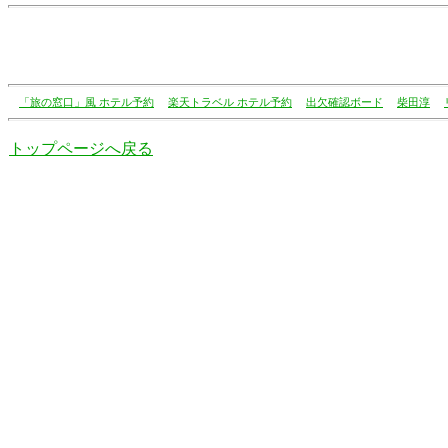
「旅の窓口」風 ホテル予約
楽天トラベル ホテル予約
出欠確認ボード
柴田淳
トップページへ戻る