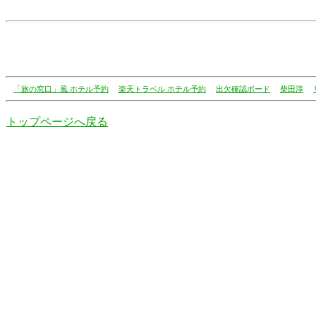
「旅の窓口」風 ホテル予約
楽天トラベル ホテル予約
出欠確認ボード
柴田淳
トップページへ戻る